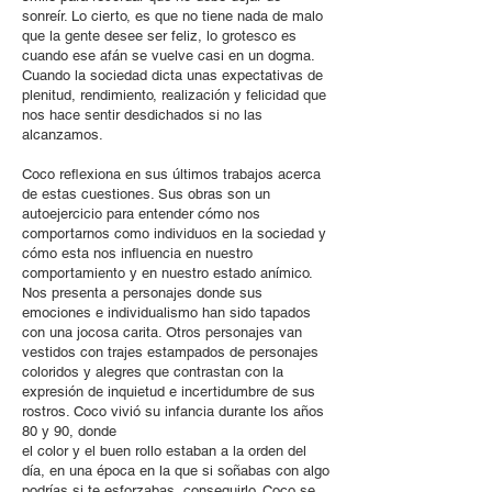
sonreír. Lo cierto, es que no tiene nada de malo
que la gente desee ser feliz, lo grotesco es
cuando ese afán se vuelve casi en un dogma.
Cuando la sociedad dicta unas expectativas de
plenitud, rendimiento, realización y felicidad que
nos hace sentir desdichados si no las
alcanzamos.
Coco reflexiona en sus últimos trabajos acerca
de estas cuestiones. Sus obras son un
autoejercicio para entender cómo nos
comportarnos como individuos en la sociedad y
cómo esta nos influencia en nuestro
comportamiento y en nuestro estado anímico.
Nos presenta a personajes donde sus
emociones e individualismo han sido tapados
con una jocosa carita. Otros personajes van
vestidos con trajes estampados de personajes
coloridos y alegres que contrastan con la
expresión de inquietud e incertidumbre de sus
rostros. Coco vivió su infancia durante los años
80 y 90, donde
el color y el buen rollo estaban a la orden del
día, en una época en la que si soñabas con algo
podrías,si te esforzabas, conseguirlo. Coco se