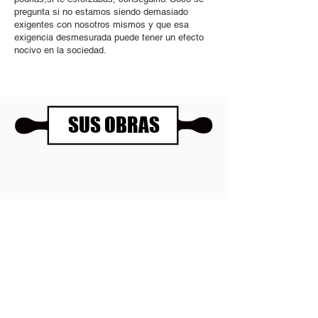
pregunta si no estamos siendo demasiado
exigentes con nosotros mismos y que esa
exigencia desmesurada puede tener un efecto
nocivo en la sociedad.
SUS OBRAS
Panartería Gallery
Horarios
Calle Mesón de Paredes 72, PB
De miércoles a viernes
28012 MADRID
de 11.00 a 14.00h
+34 678 96 30 15
y de 17.00 a 20.00h
Sábados 11.00 a 14.00h
Política de privacidad