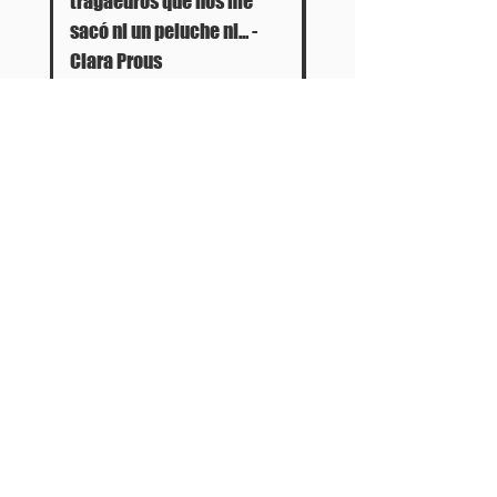
tragaeuros que nos me
sacó ni un peluche ni... -
Clara Prous
Out of stock
Panartería Gallery
Horarios
Calle Mesón de Paredes 72, PB
De miércoles a viernes
28012 MADRID
de 11.00 a 14.00h
+34 678 96 30 15
y de 17.00 a 20.00h
Sábados 11.00 a 14.00h
Política de privacidad
Política de cookies
Aviso legal
Términos y condiciones