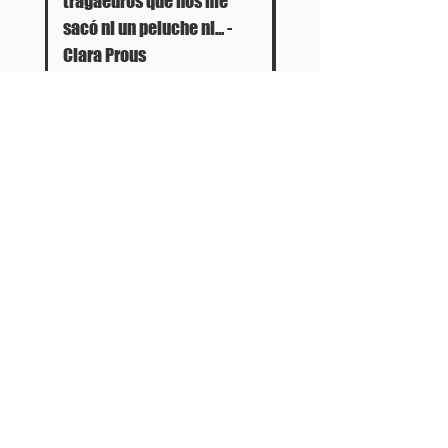
tragaeuros que nos me
sacó ni un peluche ni... -
Clara Prous
Out of stock
Panartería Gallery
Horarios
Calle Mesón de Paredes 72, PB
De miércoles a viernes
28012 MADRID
de 11.00 a 14.00h
+34 678 96 30 15
y de 17.00 a 20.00h
Sábados 11.00 a 14.00h
Política de privacidad
Política de cookies
Aviso legal
Términos y condiciones