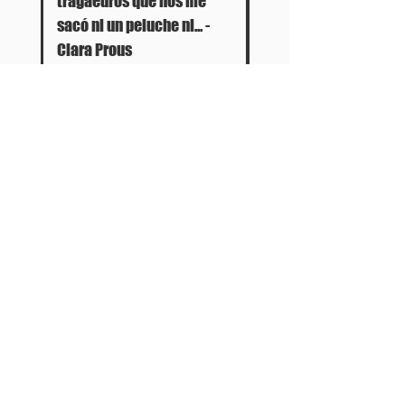
tragaeuros que nos me
sacó ni un peluche ni... -
Clara Prous
Out of stock
Panartería Gallery
Horarios
Calle Mesón de Paredes 72, PB
De miércoles a viernes
28012 MADRID
de 11.00 a 14.00h
+34 678 96 30 15
y de 17.00 a 20.00h
Sábados 11.00 a 14.00h
Política de privacidad
Política de cookies
Aviso legal
Términos y condiciones