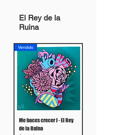
El Rey de la
Ruina
Vendido
Me haces crecer I - El Rey
de la Ruina