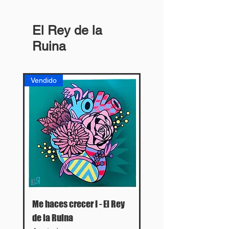
El Rey de la
Ruina
Vendido
Me haces crecer I - El Rey
de la Ruina