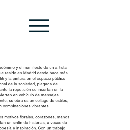
dónimo y el manifiesto de un artista
ue reside en Madrid desde hace más
fiti y la pintura en el espacio público
onal de la sociedad, plagada de
nte la repetición se insertan en la
vierten en vehículo de mensajes
mente, su obra es un collage de estilos,
en combinaciones vibrantes.
 los motivos florales, corazones, manos
tan un sinfín de historias, a veces de
poesía e inspiración. Con un trabajo