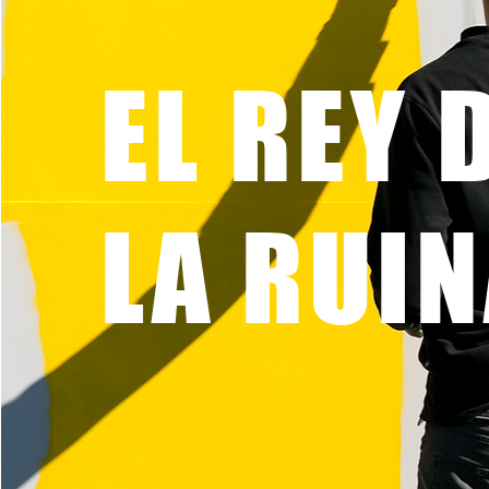
EL REY 
LA RUI