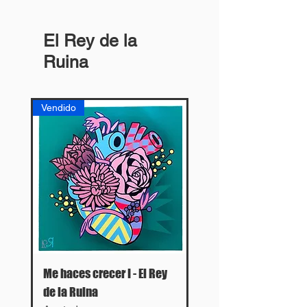
El Rey de la
Ruina
Vendido
Me haces crecer I - El Rey
de la Ruina