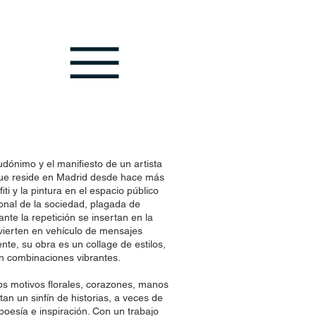
dónimo y el manifiesto de un artista
ue reside en Madrid desde hace más
fiti y la pintura en el espacio público
onal de la sociedad, plagada de
nte la repetición se insertan en la
vierten en vehículo de mensajes
mente, su obra es un collage de estilos,
en combinaciones vibrantes.
 los motivos florales, corazones, manos
tan un sinfín de historias, a veces de
poesía e inspiración. Con un trabajo