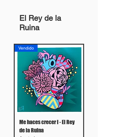
El Rey de la
Ruina
Vendido
Me haces crecer I - El Rey
de la Ruina