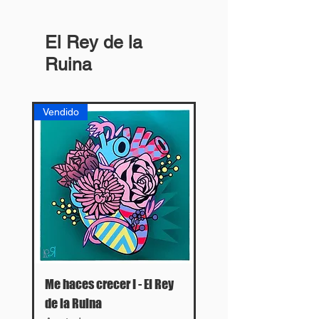
El Rey de la
Ruina
Vendido
Me haces crecer I - El Rey
de la Ruina