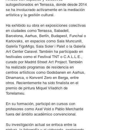
autogestionados en Terrassa, donde desde 2014
se ha involucrado activamente en la mediación
artística y la gestión cultural.
Ha exhibido su obra en exposiciones colectivas
en ciudades como Terrassa, Sabadell,
Barcelona, Aarhus, Berlín, Budapest, Funchal o
Karlovaks, en espacios como Sala Muncunill,
Galería TigoMigo, Sala Soler i Palet o la Galería
Art Center Caravel. También ha participado en
festivales como el Festival TNT o C.A.L.L.E.,
curado por Madrid Street Art Project. También
ha realizado programas de residencia en
centros artísticos como Godsbanen en Aarhus,
Dinamarca, o Konvent Zero en Berga, entre
otros. Recientemente ha sido finalista en el
premio de pintura Miquel Viladrich de
Torrelameu.
En su formación, participó en cursos con
profesores como Axel Void o Pablo Merchante
fuera del ámbito académico convencional.
Su investigación actual se enfoca entre la
pintura, la fotografía y el videoarte, explorando