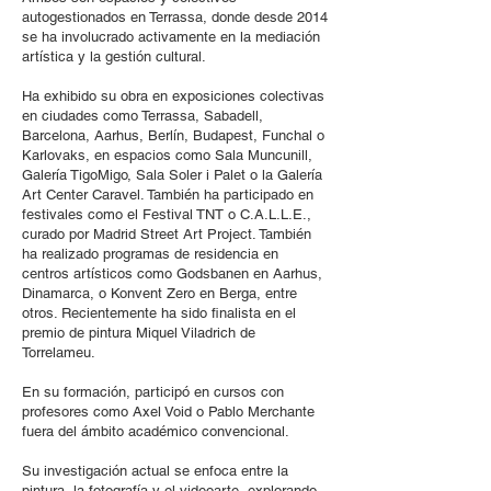
autogestionados en Terrassa, donde desde 2014
se ha involucrado activamente en la mediación
artística y la gestión cultural.
Ha exhibido su obra en exposiciones colectivas
en ciudades como Terrassa, Sabadell,
Barcelona, Aarhus, Berlín, Budapest, Funchal o
Karlovaks, en espacios como Sala Muncunill,
Galería TigoMigo, Sala Soler i Palet o la Galería
Art Center Caravel. También ha participado en
festivales como el Festival TNT o C.A.L.L.E.,
curado por Madrid Street Art Project. También
ha realizado programas de residencia en
centros artísticos como Godsbanen en Aarhus,
Dinamarca, o Konvent Zero en Berga, entre
otros. Recientemente ha sido finalista en el
premio de pintura Miquel Viladrich de
Torrelameu.
En su formación, participó en cursos con
profesores como Axel Void o Pablo Merchante
fuera del ámbito académico convencional.
Su investigación actual se enfoca entre la
pintura, la fotografía y el videoarte, explorando