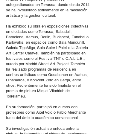
autogestionados en Terrassa, donde desde 2014
se ha involucrado activamente en la mediación
artística y la gestión cultural.
Ha exhibido su obra en exposiciones colectivas
en ciudades como Terrassa, Sabadell,
Barcelona, Aarhus, Berlín, Budapest, Funchal o
Karlovaks, en espacios como Sala Muncunill,
Galería TigoMigo, Sala Soler i Palet o la Galería
Art Center Caravel. También ha participado en
festivales como el Festival TNT o C.A.L.L.E.,
curado por Madrid Street Art Project. También
ha realizado programas de residencia en
centros artísticos como Godsbanen en Aarhus,
Dinamarca, o Konvent Zero en Berga, entre
otros. Recientemente ha sido finalista en el
premio de pintura Miquel Viladrich de
Torrelameu.
En su formación, participó en cursos con
profesores como Axel Void o Pablo Merchante
fuera del ámbito académico convencional.
Su investigación actual se enfoca entre la
pintura, la fotografía y el videoarte, explorando