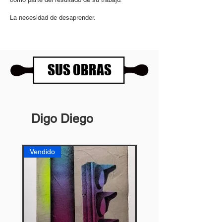
La necesidad de desaprender.
SUS OBRAS
Digo Diego
Vendido
Vendido