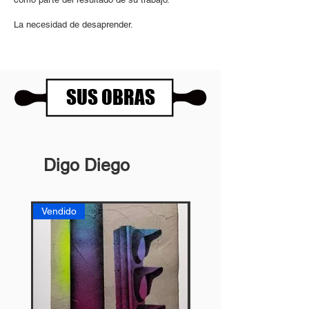
La necesidad de desaprender.
SUS OBRAS
Digo Diego
Vendido
Vendido