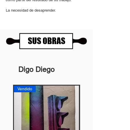
La necesidad de desaprender.
SUS OBRAS
Digo Diego
Vendido
Vendido