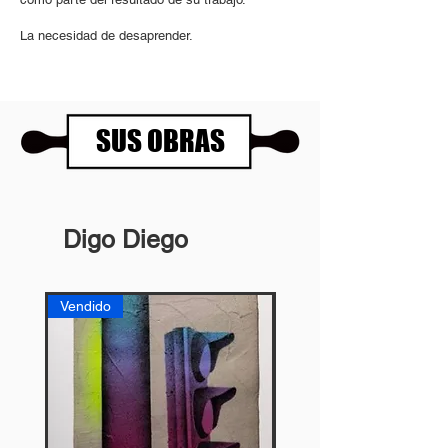
La necesidad de desaprender.
SUS OBRAS
Digo Diego
Vendido
Vendido