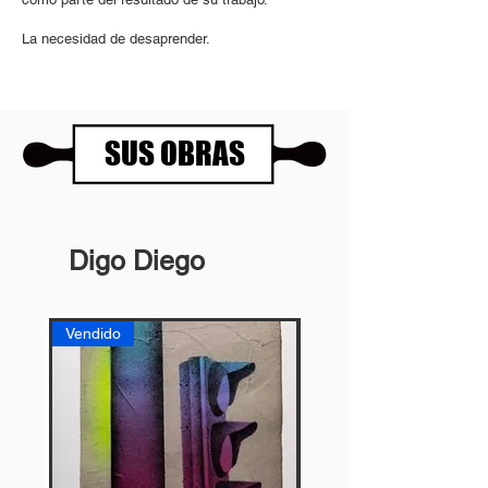
La necesidad de desaprender.
SUS OBRAS
Digo Diego
Vendido
Vendido