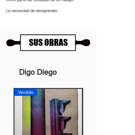
La necesidad de desaprender.
SUS OBRAS
Digo Diego
Vendido
Vendido