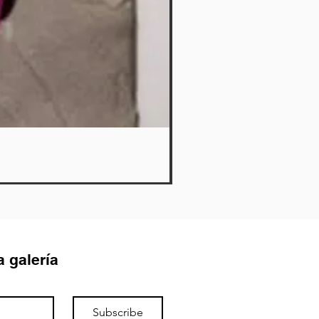
Cerdito
Agotado
a galería
Subscribe