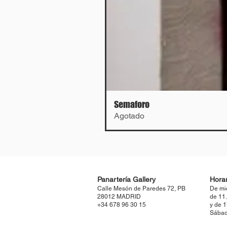
Semaforo
Agotado
Panartería Gallery
Horar
Calle Mesón de Paredes 72, PB
De mi
28012 MADRID
de 11
+34 678 96 30 15
y de 
Sábad