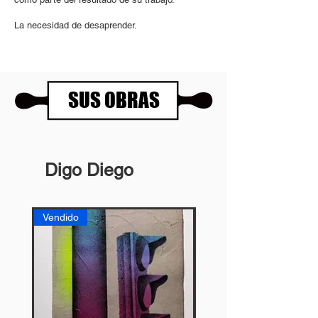
La necesidad de desaprender.
SUS OBRAS
Digo Diego
Vendido
Vendido