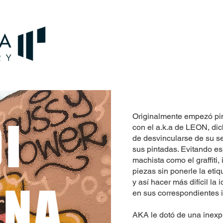
Originalmente empezó pin
I
con el a.k.a de LEON, di
de desvincularse de su sexo
sus pintadas. Evitando e
machista como el graffiti,
piezas sin ponerle la e
y así hacer más difícil la i
ONA
en sus correspondientes 
AKA le dotó de una inexpl