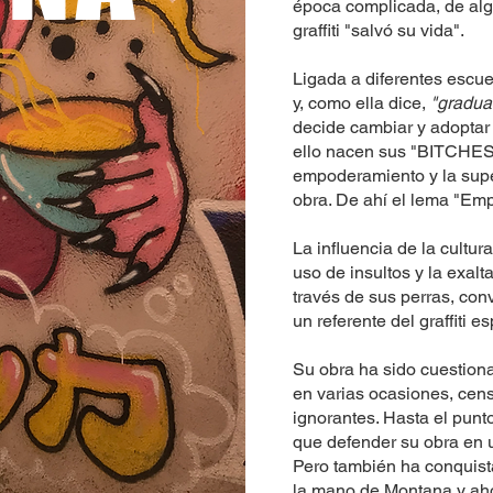
época complicada, de al
graffiti "salvó su vida".
Ligada a diferentes escu
y, como ella dice,
"gradua
decide cambiar y adopta
ello nacen sus "BITCHES
empoderamiento y la super
obra. De ahí el lema "Emp
La influencia de la cultur
uso de insultos y la exalt
través de sus perras, con
un referente del graffiti e
Su obra ha sido cuestion
en varias ocasiones, cen
ignorantes. Hasta el punto
que defender su obra en u
Pero también ha conquist
la mano de Montana y ahor