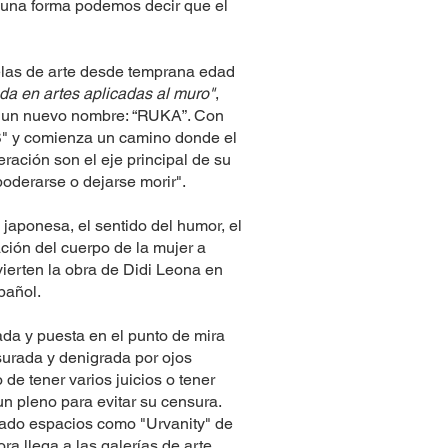
guna forma podemos decir que el
elas de arte desde temprana edad
da en artes aplicadas al muro"
,
r un nuevo nombre: “RUKA”. Con
" y comienza un camino donde el
ación son el eje principal de su
oderarse o dejarse morir".
a japonesa, el sentido del humor, el
ación del cuerpo de la mujer a
vierten la obra de Didi Leona en
spañol.
ada y puesta en el punto de mira
surada y denigrada por ojos
 de tener varios juicios o tener
n pleno para evitar su censura.
ado espacios como "Urvanity" de
a llega a las galerías de arte