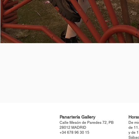
Panartería Gallery
Horar
Calle Mesón de Paredes 72, PB
De mi
28012 MADRID
de 11
+34 678 96 30 15
y de 
Sábad