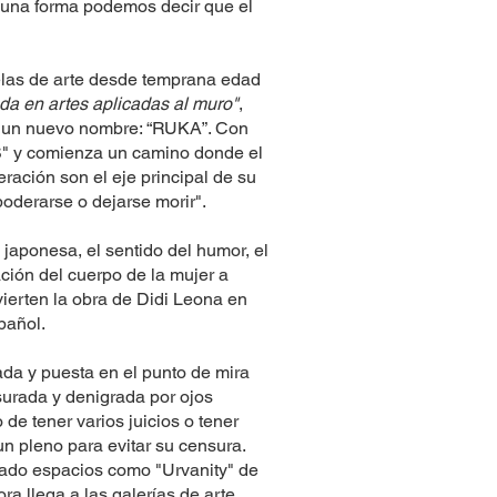
guna forma podemos decir que el
elas de arte desde temprana edad
da en artes aplicadas al muro"
,
r un nuevo nombre: “RUKA”. Con
" y comienza un camino donde el
ación son el eje principal de su
oderarse o dejarse morir".
a japonesa, el sentido del humor, el
ación del cuerpo de la mujer a
vierten la obra de Didi Leona en
spañol.
ada y puesta en el punto de mira
surada y denigrada por ojos
 de tener varios juicios o tener
n pleno para evitar su censura.
ado espacios como "Urvanity" de
a llega a las galerías de arte