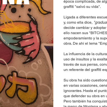
época complicada, de al
graffiti "salvó su vida".
Ligada a diferentes escu
y, como ella dice,
"gradua
decide cambiar y adopta
ello nacen sus "BITCHES
empoderamiento y la super
obra. De ahí el lema "Emp
La influencia de la cultur
uso de insultos y la exalt
través de sus perras, con
un referente del graffiti e
Su obra ha sido cuestion
en varias ocasiones, cen
ignorantes. Hasta el punto
que defender su obra en u
Pero también ha conquist
la mano de Montana y ahor