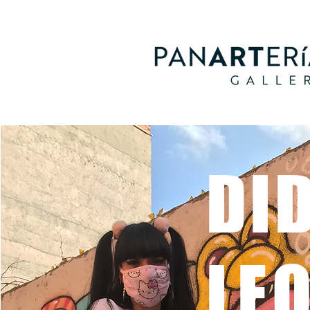
DID
LE