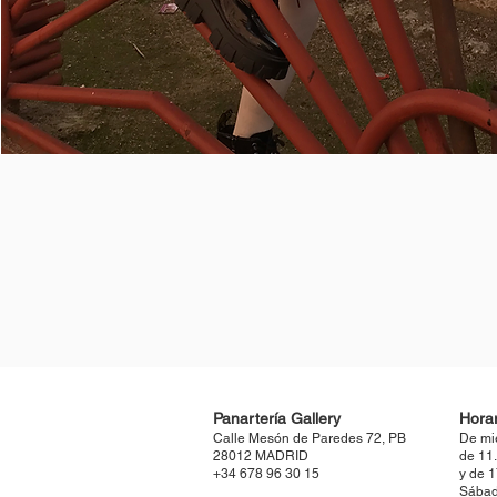
Panartería Gallery
Horar
Calle Mesón de Paredes 72, PB
De mi
28012 MADRID
de 11
+34 678 96 30 15
y de 
Sábad