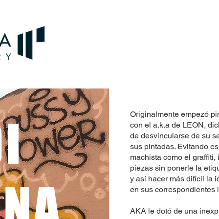
Originalmente empezó pin
I
con el a.k.a de LEON, di
de desvincularse de su sexo
sus pintadas. Evitando e
machista como el graffiti,
piezas sin ponerle la e
y así hacer más difícil la i
ONA
en sus correspondientes 
AKA le dotó de una inexpl