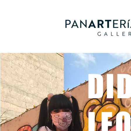
DID
LE