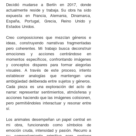
Decidió mudarse a Berlín en 2017, donde
actualmente reside y trabaja. Su obra ha sido
expuesta en Francia, Alemania, Dinamarca,
España, Portugal, Grecia, Reino Unido y
Estados Unidos.
Creo composiciones que mezclan géneros e
ideas, construyendo narrativas fragmentadas
pero coherentes. Mi trabajo busca deconstruir
emociones y acciones centrándose en
momentos específicos, confrontando imágenes
y conceptos dispares para formar alegorías
visuales. A través de este proceso, intento
establecer analogías que mantengan una
ambigüedad deliberada entre sujetos y géneros.
Cada pieza es una exploración del acto de
narrar: representar sentimientos, atmósferas y
acciones haciendo que las imágenes colisionen,
pero permitiéndoles interactuar y resonar entre
sí.
Los animales desempeñan un papel central en
mi obra, funcionando como símbolos de
emoción cruda, intensidad y pasión. Recurro a
su comportamiento primitivo para explorar