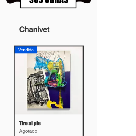
Chanivet
Vendido
Vendido
Tiro al pie
Lies
Agotado
Agotado