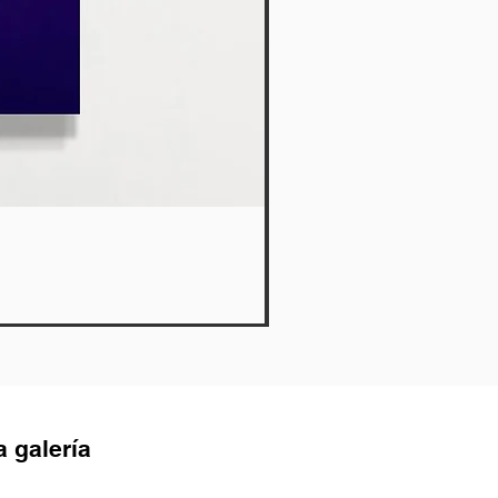
Lies
Agotado
a galería