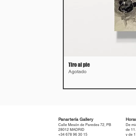
Tiro al pie
Agotado
Panartería Gallery
Horar
Calle Mesón de Paredes 72, PB
De mi
28012 MADRID
de 11
+34 678 96 30 15
y de 