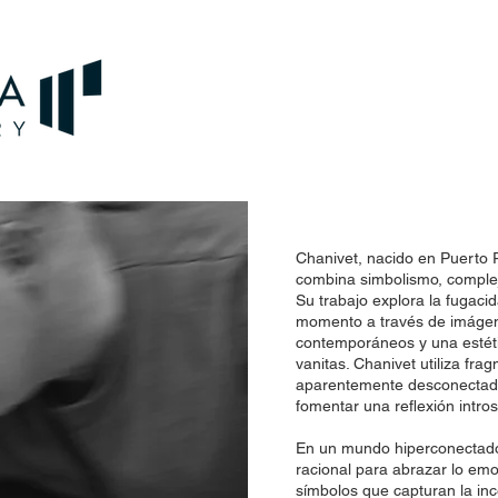
Chanivet, nacido en Puerto R
combina simbolismo, complej
Su trabajo explora la fugacid
momento a través de imáge
contemporáneos y una estéti
vanitas. Chanivet utiliza fra
aparentemente desconectado
fomentar una reflexión intros
En un mundo hiperconectado,
racional para abrazar lo emo
símbolos que capturan la in