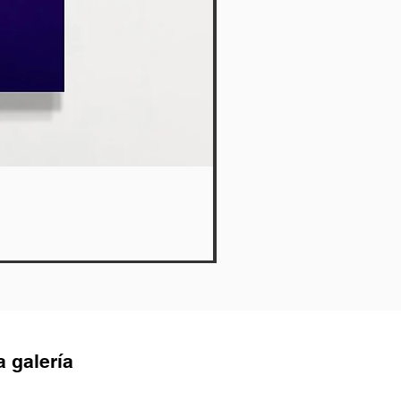
Lies
Agotado
a galería