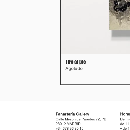
Tiro al pie
Agotado
Panartería Gallery
Horar
Calle Mesón de Paredes 72, PB
De mi
28012 MADRID
de 11
+34 678 96 30 15
y de 