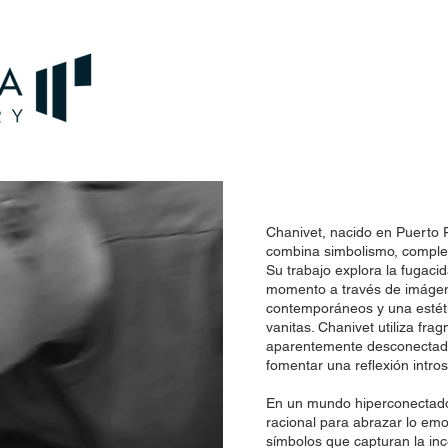
Chanivet, nacido en Puerto R
combina simbolismo, complej
Su trabajo explora la fugacid
momento a través de imáge
contemporáneos y una estéti
vanitas. Chanivet utiliza fra
aparentemente desconectado
fomentar una reflexión intros
En un mundo hiperconectado,
racional para abrazar lo emo
símbolos que capturan la in