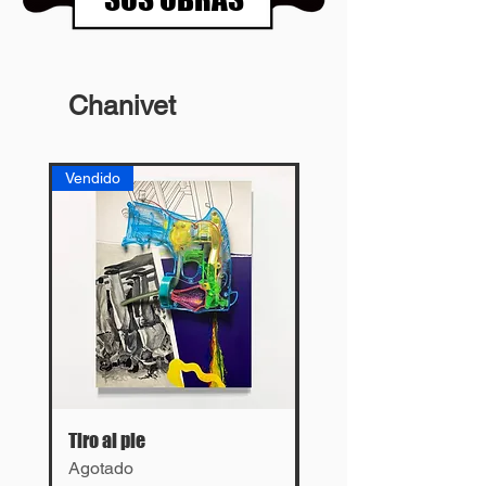
Chanivet
Vendido
Vendido
Tiro al pie
Lies
Agotado
Agotado