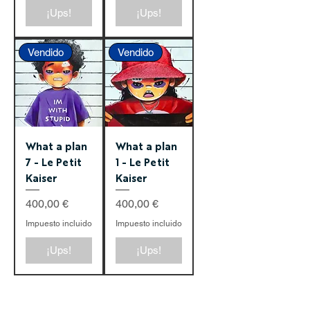
¡Ups!
¡Ups!
Vendido
Vendido
What a plan
What a plan
7 - Le Petit
1 - Le Petit
Kaiser
Kaiser
Precio
Precio
400,00 €
400,00 €
Impuesto incluido
Impuesto incluido
¡Ups!
¡Ups!