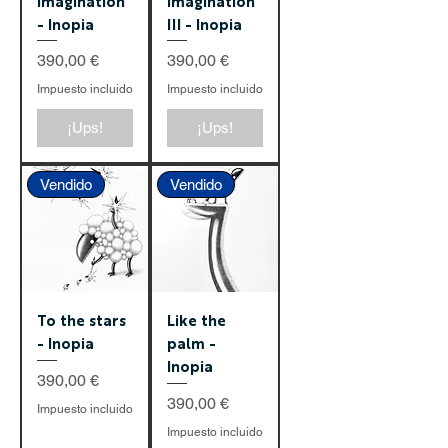
Imagination
imagination
- Inopia
III - Inopia
Precio
Precio
390,00 €
390,00 €
Impuesto incluido
Impuesto incluido
¡Ups!
¡Ups!
Vendido
Vendido
To the stars
Like the
- Inopia
palm -
Inopia
Precio
390,00 €
Precio
390,00 €
Impuesto incluido
Impuesto incluido