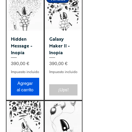
Hidden
Galaxy
Message -
Maker II -
Inopia
Inopia
Precio
Precio
390,00 €
390,00 €
Impuesto incluido
Impuesto incluido
Agregar
al carrito
¡Ups!