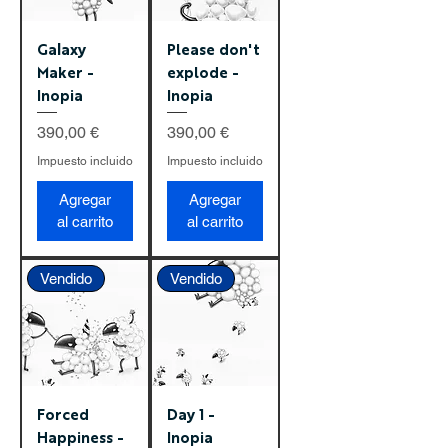
Galaxy
Please don't
Maker -
explode -
Inopia
Inopia
Precio
Precio
390,00 €
390,00 €
Impuesto incluido
Impuesto incluido
Agregar
Agregar
al carrito
al carrito
Vendido
Vendido
Forced
Day 1 -
Happiness -
Inopia