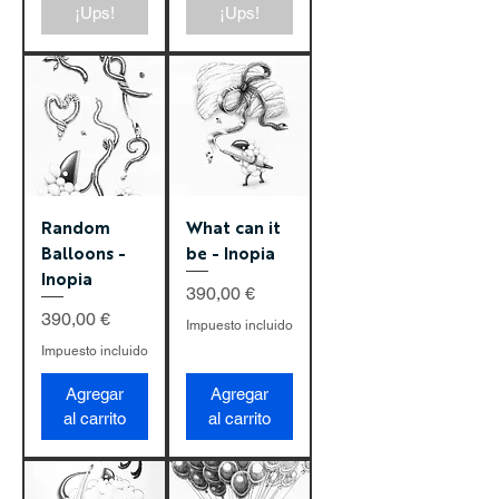
¡Ups!
¡Ups!
Random
What can it
Balloons -
be - Inopia
Inopia
Precio
390,00 €
Precio
390,00 €
Impuesto incluido
Impuesto incluido
Agregar
Agregar
al carrito
al carrito