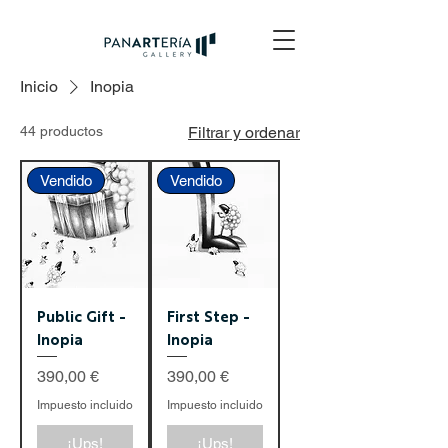
Inicio
Inopia
44 productos
Filtrar y ordenar
Vendido
Vendido
Public Gift -
First Step -
Inopia
Inopia
Precio
Precio
390,00 €
390,00 €
Impuesto incluido
Impuesto incluido
¡Ups!
¡Ups!