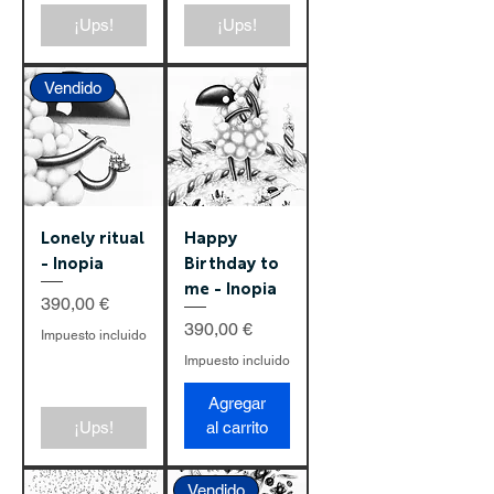
¡Ups!
¡Ups!
Vendido
Lonely ritual
Happy
- Inopia
Birthday to
me - Inopia
Precio
390,00 €
Precio
390,00 €
Impuesto incluido
Impuesto incluido
Agregar
¡Ups!
al carrito
Vendido