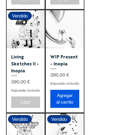
Vendido
Living
WIP Present
Sketches II -
- Inopia
Inopia
Precio
390,00 €
Precio
390,00 €
Impuesto incluido
Impuesto incluido
Agregar
¡Ups!
al carrito
Vendido
Vendido