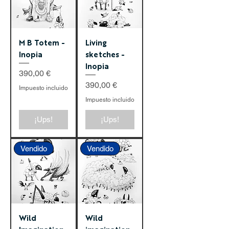
M B Totem -
Living
Inopia
sketches -
Inopia
Precio
390,00 €
Precio
390,00 €
Impuesto incluido
Impuesto incluido
¡Ups!
¡Ups!
Vendido
Vendido
Wild
Wild