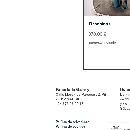
Tirachinas
Precio
370,00 €
Impuesto incluido
Panartería Gallery
Horar
Calle Mesón de Paredes 72, PB
De mi
28012 MADRID
de 11
+34 678 96 30 15
y de 
Sábad
Política de privacidad
Política de cookies