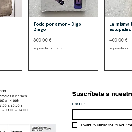
Todo por amor - Digo
La misma l
Diego
estupidez 
Precio
Precio
800,00 €
400,00 €
Impuesto incluido
Impuesto incl
ios
Suscríbete a nuestr
ércoles a viernes
.00 a 14.00h
Email
*
17.00 a 20.00h
os 11.00 a 14.00h
I want to subscribe to your mai