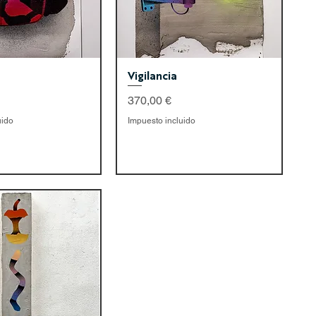
Vigilancia
Precio
370,00 €
uido
Impuesto incluido