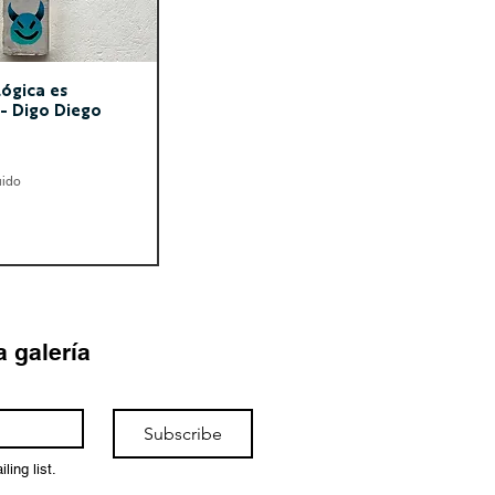
ógica es
- Digo Diego
uido
a galería
Subscribe
ling list.