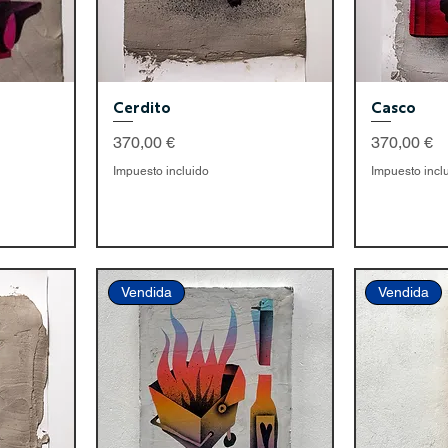
Cerdito
Casco
Precio
Precio
370,00 €
370,00 €
Impuesto incluido
Impuesto incl
Vendida
Vendida