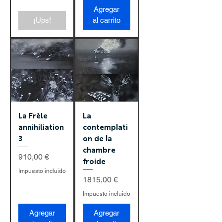
Agregar
¡Ups!
al carrito
La Frèle
La
annihiliation
contemplati
3
on de la
chambre
Precio
910,00 €
froide
Impuesto incluido
Precio
1815,00 €
Impuesto incluido
Agregar
Agregar