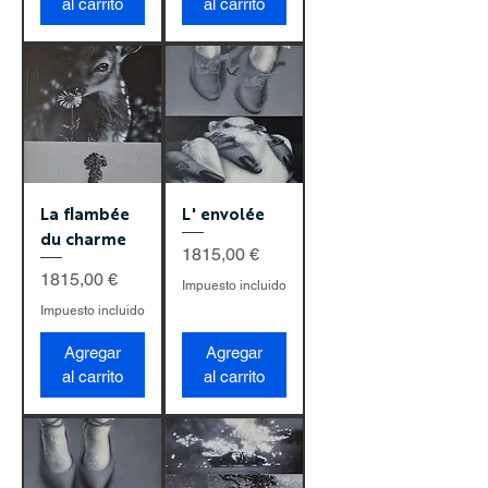
al carrito
al carrito
La flambée
L' envolée
du charme
Precio
1815,00 €
Precio
1815,00 €
Impuesto incluido
Impuesto incluido
Agregar
Agregar
al carrito
al carrito