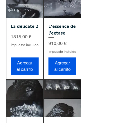
La délicate 2
L'essence de
l'extase
Precio
1815,00 €
Precio
910,00 €
Impuesto incluido
Impuesto incluido
Agregar
Agregar
al carrito
al carrito
La
Loin des