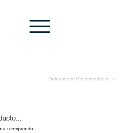
Ordenar por:
Recomendados
ucto...
eguir comprando.