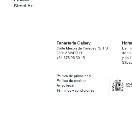
Street Art
Panartería Gallery
Horar
Calle Mesón de Paredes 72, PB
De mi
28012 MADRID
de 11
+34 678 96 30 15
y de 
Sábad
Política de privacidad
Política de cookies
Aviso legal
Términos y condiciones