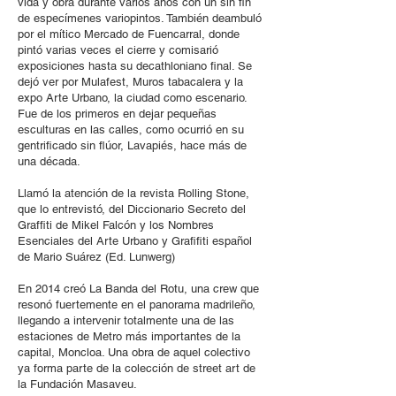
vida y obra durante varios años con un sin fin
de especímenes variopintos. También deambuló
por el mítico Mercado de Fuencarral, donde
pintó varias veces el cierre y comisarió
exposiciones hasta su decathloniano final. Se
dejó ver por Mulafest, Muros tabacalera y la
expo Arte Urbano, la ciudad como escenario.
Fue de los primeros en dejar pequeñas
esculturas en las calles, como ocurrió en su
gentrificado sin flúor, Lavapiés, hace más de
una década.
Llamó la atención de la revista Rolling Stone,
que lo entrevistó, del Diccionario Secreto del
Graffiti de Mikel Falcón y los Nombres
Esenciales del Arte Urbano y Grafifiti español
de Mario Suárez (Ed. Lunwerg)
En 2014 creó La Banda del Rotu, una crew que
resonó fuertemente en el panorama madrileño,
llegando a intervenir totalmente una de las
estaciones de Metro más importantes de la
capital, Moncloa. Una obra de aquel colectivo
ya forma parte de la colección de street art de
la Fundación Masaveu.