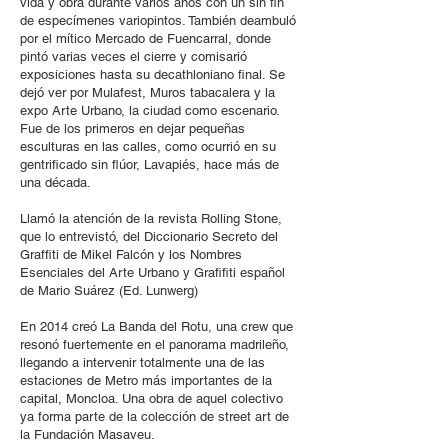
vida y obra durante varios años con un sin fin
de especímenes variopintos. También deambuló
por el mítico Mercado de Fuencarral, donde
pintó varias veces el cierre y comisarió
exposiciones hasta su decathloniano final. Se
dejó ver por Mulafest, Muros tabacalera y la
expo Arte Urbano, la ciudad como escenario.
Fue de los primeros en dejar pequeñas
esculturas en las calles, como ocurrió en su
gentrificado sin flúor, Lavapiés, hace más de
una década.
Llamó la atención de la revista Rolling Stone,
que lo entrevistó, del Diccionario Secreto del
Graffiti de Mikel Falcón y los Nombres
Esenciales del Arte Urbano y Grafifiti español
de Mario Suárez (Ed. Lunwerg)
En 2014 creó La Banda del Rotu, una crew que
resonó fuertemente en el panorama madrileño,
llegando a intervenir totalmente una de las
estaciones de Metro más importantes de la
capital, Moncloa. Una obra de aquel colectivo
ya forma parte de la colección de street art de
la Fundación Masaveu.