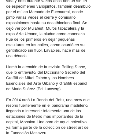
vida y obra durante varios años con un sin fin
de especímenes variopintos. También deambuló
por el mítico Mercado de Fuencarral, donde
pintó varias veces el cierre y comisarió
exposiciones hasta su decathloniano final. Se
dejó ver por Mulafest, Muros tabacalera y la
expo Arte Urbano, la ciudad como escenario.
Fue de los primeros en dejar pequeñas
esculturas en las calles, como ocurrió en su
gentrificado sin flúor, Lavapiés, hace más de
una década.
Llamó la atención de la revista Rolling Stone,
que lo entrevistó, del Diccionario Secreto del
Graffiti de Mikel Falcón y los Nombres
Esenciales del Arte Urbano y Grafifiti español
de Mario Suárez (Ed. Lunwerg)
En 2014 creó La Banda del Rotu, una crew que
resonó fuertemente en el panorama madrileño,
llegando a intervenir totalmente una de las
estaciones de Metro más importantes de la
capital, Moncloa. Una obra de aquel colectivo
ya forma parte de la colección de street art de
la Fundación Masaveu.