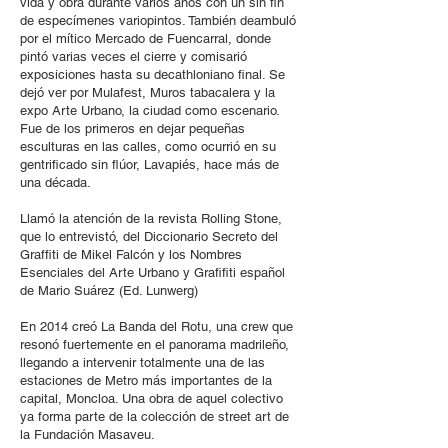
vida y obra durante varios años con un sin fin
de especímenes variopintos. También deambuló
por el mítico Mercado de Fuencarral, donde
pintó varias veces el cierre y comisarió
exposiciones hasta su decathloniano final. Se
dejó ver por Mulafest, Muros tabacalera y la
expo Arte Urbano, la ciudad como escenario.
Fue de los primeros en dejar pequeñas
esculturas en las calles, como ocurrió en su
gentrificado sin flúor, Lavapiés, hace más de
una década.
Llamó la atención de la revista Rolling Stone,
que lo entrevistó, del Diccionario Secreto del
Graffiti de Mikel Falcón y los Nombres
Esenciales del Arte Urbano y Grafifiti español
de Mario Suárez (Ed. Lunwerg)
En 2014 creó La Banda del Rotu, una crew que
resonó fuertemente en el panorama madrileño,
llegando a intervenir totalmente una de las
estaciones de Metro más importantes de la
capital, Moncloa. Una obra de aquel colectivo
ya forma parte de la colección de street art de
la Fundación Masaveu.