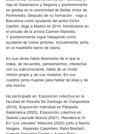
rrpp en Salamanca y Segovia y posteriormente
se gradúa en la universidad de Bellas Artes de
Pontevedra. Después de su formación , viaja a
Barcelona como ayudante del pintor Victor
Castillo ,llega a Madrid en 2019, formándose en
el estudio de la artista Carmen Mansilla.
Y posteriormente sigue trabajando como
ayudante de varios pintores. Actualmente, pinta
en el madrileño barrio de Usera.
En sus obras habla libremente de lo que le
rodea, de recuerdos, pensamientos, interactúa
con su subconsciente, habla de un mudo
interior propio y de sus modelos. En sus
cuadros pinta mujeres para hablar de ellas y de
ella misma.
Ha participado en: Exposición colectiva en la
facultad de filosofía De Santiago de Compostela
(2019), Exposición individual en Pakipalla
Salamanca (2020), Exposición colectiva en
Galería Laucade Murcia (2021), Residencia IV
En “Los cárceles” Albacete (2022) junto a Nacho
Vergara , Alejandro Carpintero, Rafel Bestard ,
Carmen González Castro y Aurora Ruiz;