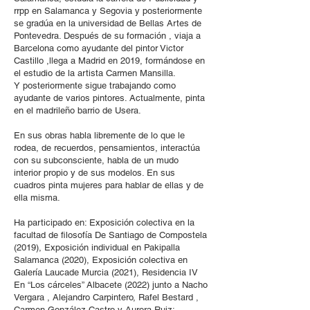
rrpp en Salamanca y Segovia y posteriormente
se gradúa en la universidad de Bellas Artes de
Pontevedra. Después de su formación , viaja a
Barcelona como ayudante del pintor Victor
Castillo ,llega a Madrid en 2019, formándose en
el estudio de la artista Carmen Mansilla.
Y posteriormente sigue trabajando como
ayudante de varios pintores. Actualmente, pinta
en el madrileño barrio de Usera.
En sus obras habla libremente de lo que le
rodea, de recuerdos, pensamientos, interactúa
con su subconsciente, habla de un mudo
interior propio y de sus modelos. En sus
cuadros pinta mujeres para hablar de ellas y de
ella misma.
Ha participado en: Exposición colectiva en la
facultad de filosofía De Santiago de Compostela
(2019), Exposición individual en Pakipalla
Salamanca (2020), Exposición colectiva en
Galería Laucade Murcia (2021), Residencia IV
En “Los cárceles” Albacete (2022) junto a Nacho
Vergara , Alejandro Carpintero, Rafel Bestard ,
Carmen González Castro y Aurora Ruiz;