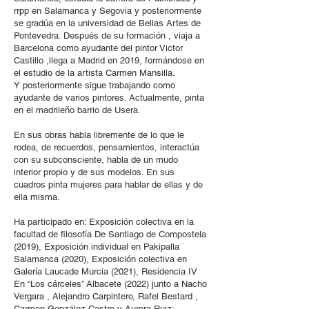
rrpp en Salamanca y Segovia y posteriormente
se gradúa en la universidad de Bellas Artes de
Pontevedra. Después de su formación , viaja a
Barcelona como ayudante del pintor Victor
Castillo ,llega a Madrid en 2019, formándose en
el estudio de la artista Carmen Mansilla.
Y posteriormente sigue trabajando como
ayudante de varios pintores. Actualmente, pinta
en el madrileño barrio de Usera.
En sus obras habla libremente de lo que le
rodea, de recuerdos, pensamientos, interactúa
con su subconsciente, habla de un mudo
interior propio y de sus modelos. En sus
cuadros pinta mujeres para hablar de ellas y de
ella misma.
Ha participado en: Exposición colectiva en la
facultad de filosofía De Santiago de Compostela
(2019), Exposición individual en Pakipalla
Salamanca (2020), Exposición colectiva en
Galería Laucade Murcia (2021), Residencia IV
En “Los cárceles” Albacete (2022) junto a Nacho
Vergara , Alejandro Carpintero, Rafel Bestard ,
Carmen González Castro y Aurora Ruiz;