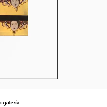
Blue Fandango - Ana Sal
Agotado
a galería