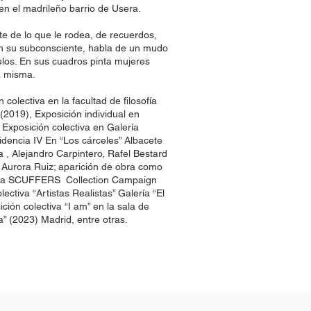
 en el madrileño barrio de Usera.
e de lo que le rodea, de recuerdos,
on su subconsciente, habla de un mudo
elos. En sus cuadros pinta mujeres
la misma.
 colectiva en la facultad de filosofía
2019), Exposición individual en
Exposición colectiva en Galería
dencia IV En “Los cárceles” Albacete
 , Alejandro Carpintero, Rafel Bestard
Aurora Ruiz; aparición de obra como
arca SCUFFERS Collection Campaign
ectiva “Artistas Realistas” Galería “El
ición colectiva “I am” en la sala de
a” (2023) Madrid, entre otras.